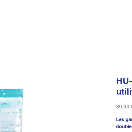
HU-
util
39.90
Les gan
doublé