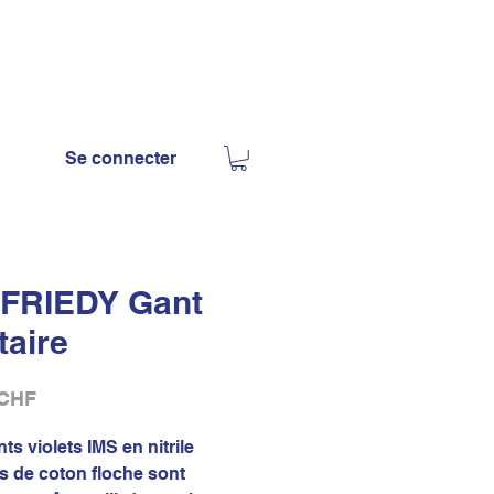
Se connecter
FRIEDY Gant
itaire
Prix
 CHF
ts violets IMS en nitrile
s de coton floche sont